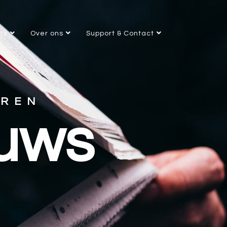
nts
Over ons
Support & Contact
EREN
euws