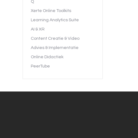
Q
Xerte Online Toolkits
Learning Analytics Suite
AI & XR
Content Creatie & Video
Advies & Implementatie
Online Didactiek
PeerTube