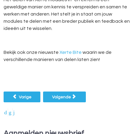
geweldige manier om kennis te verspreiden en samen te
werken met anderen. Het stelt je in staat om jouw
modules te delen met een breder publiek en feedback en
ideeën uit te wisselen.
Bekijk ook onze nieuwste
Xerte Bite
waarin we de
verschillende manieren van delen laten zien!
Vorig artikel: Xerte in beeld
Volgende artikel: Presenteren kan je leren
Vorige
Volgende
Aanmelden nieuwsbrief