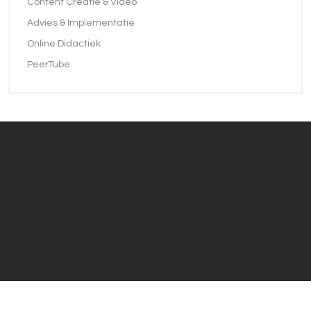
Content Creatie & Video
Advies & Implementatie
Online Didactiek
PeerTube